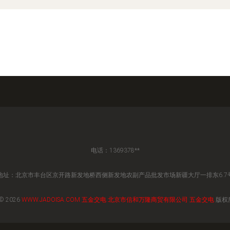
电话：1369378**
地址：北京市丰台区京开路新发地桥西侧新发地农副产品批发市场新疆大厅一排东6.7
© 2026
WWW.JADOISA.COM
五金交电
北京市信和万隆商贸有限公司
五金交电
版权