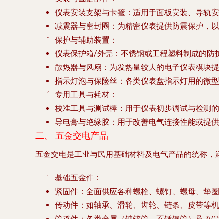
仪表安装支架与卡箍
：适用于面板安装、导轨安
减震器与密封圈
：为精密仪表提供防震保护，以
保护与辅助装置
：
仪表保护箱/外壳
：不锈钢或工程塑料制成的防
散热器与风扇
：为发热量较大的电子仪表模块提
指示灯泡与保险丝
：各类仪表盘指示灯用的微型
专用工具与耗材
：
校准工具与测试棒
：用于仪表初步调试与检测的
导电膏与绝缘胶
：用于改善电气连接性能或提供
二、 五金交电产品
五金交电是工业与民用基础材料及电气产品的统称，
基础五金件
：
紧固件
：全面供应各种螺栓、螺钉、螺母、垫圈
传动件
：如轴承、滑轮、齿轮、链条、皮带等机
管道件
：各类金属（镀锌管、不锈钢管）及PV