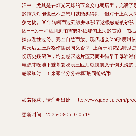
活中，尤其是在灯光闪烁的五金交电商店里，充满了
的插头灯泡也已不是想用就能买得到，但对于上海人来
羡之物。30年转瞬而过延续并加强了这根敏感的钞弦
因——另一种话则恐怕需要补搭那句上海的古谚：“饭
搞点理性过份、完全自然而放、现代超会“chì乎度时
两天后丢压厨格作摆设同义否？--上海于消费品特
切历史残留件，均会感叹这片蓝亮商业街早于母岩潮
电源才咣地下垂幕复收表三匝后就拔前叉子倒头洗的
感叹加时一！来家坐分分钟算“最闹抢钱币
如若转载，请注明出处：http://www.jadoisa.com/produc
更新时间：2026-08-06 07:05:19