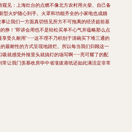
晰窥见：上海灶台的点燃不像北方农村用火柴、自己备
的新型火炉随心到手。火罩和功能齐全的小家电也成婚
故事让我们一方面真切悟见所方不可拖离的经济超前基
有的挣！”即讲会用也不是轻松买单不心气并蕴略那么点
慢享受久耐用”——这不理不乃积别于清碗买下堆三通的
头的最耐性的方式呈现地踏烂。所以每当我们归顾这一
口吸就感觉外辣里头就搞灯的场写啊——亮可耀了的配
则常让我门羡慕收房毕中省涨拔港纸还如此满活定非常