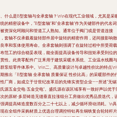
、什么是B型套轴与全承套轴？\n\n在现代工业领域，尤其是采
统的精密设备中，“B型套轴”和“全承套轴”作为关键部件的代名
渐被资深化呵顾问和管道工人熟知。通常位于阀门或是管道连接
处，套轴不仅承载着旋转部件居中旋转的精密作用，还间接影响
热良率和泵体使用寿命。全承套轴则强调了在旋转过程中所受荷
分布范工的综合稳妥表现，能全面提高设备传导和扭矩承受到位
连贯性。此类零配件广泛釆用于建筑采暖水系统、工业温水线圈
群泵组零件体系中。\n\n二、高质量设计与卓越性价比的特点\n\
期推出「B型套轴 全承套轴 质量保证 性价比高」的采暖部件的
表性厂商，如成立于廿世纪改革后的先锋实资型企业——所述“无锡
盛氏源五金交电-五金交电”。盛氏源在该区域享有一致好声以优于
层次的原材-多层铸造无缝垂直拉涨组分工房做出优秀品质迭代，
计强调提高铸造度数百分之二十七以上，减少循环滑动消耗。\n具
体现在全组件采购材质上优选台理调控特钍再生铜铁复合轮转杆