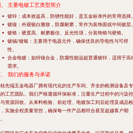
四、 主要电镀工艺类型简介
镀锌
：成本效益高，防锈性能好，是五金标准件的常用选择
镀镍
：外观银白雅致，防腐耐磨，常作为装饰面或中间镀层
镀铬
：硬度高、耐磨极佳、反光性强，分装饰铬与硬铬。
镀锡/镀银
：主要用于电器元件，确保优良的导电性与可焊
性。
合金电镀
：如锌镍合金，防腐性能远超普通镀锌，适用于高
需求。
五、 我们的服务与承诺
容桂先端五金电器厂拥有现代化的生产车间、齐全的检测设备及
业的工艺团队。我们严格遵循环保标准，注重生产过程中的污染
制与资源回收。从来料检验、前处理、电镀加工到后处理及成品
验，实施全程质量管控，确保每一件产品都符合甚至超越客户期
望。