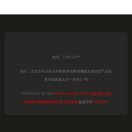
电话：1369378**
地址：北京市丰台区京开路新发地桥西侧新发地农副产品批
发市场新疆大厅一排东6.7号
COPYRIGHT © 2026
WWW.JADOISA.COM
五金交电
北京
市信和万隆商贸有限公司
五金交电
版权所有
SITEMAP